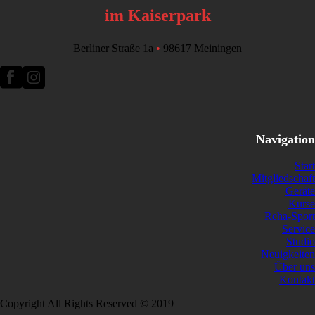
im Kaiserpark
Berliner Straße 1a
•
98617 Meiningen
Navigation
Start
Mitgliedschaft
Geräte
Kurse
Reha-Sport
Service
Studio
Neuigkeiten
Über uns
Kontakt
Copyright All Rights Reserved © 2019