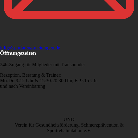
info@sportarena-meiningen.de
Öffnungszeiten
24h-Zugang für Mitglieder mit Transponder
Rezeption, Beratung & Trainer:
Mo-Do 9-12 Uhr & 15:30-20:30 Uhr, Fr 9-15 Uhr
und nach Vereinbarung
UND
Verein für Gesundheitsförderung, Schmerzprävention &
Sportrehabilitation e.V.