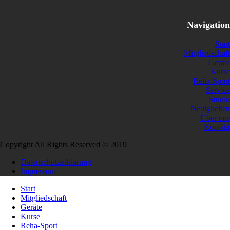
Navigation
Start
Mitgliedschaft
Geräte
Kurse
Reha-Sport
Service
Studio
Neuigkeiten
Über uns
Kontakt
Copyright All Rights Reserved © 2019
Datenschutzerklärung
Impressum
Start
Mitgliedschaft
Geräte
Kurse
Reha-Sport