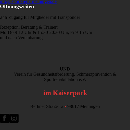
info@sportarena-meiningen.de
Öffnungszeiten
24h-Zugang für Mitglieder mit Transponder
Rezeption, Beratung & Trainer:
Mo-Do 9-12 Uhr & 15:30-20:30 Uhr, Fr 9-15 Uhr
und nach Vereinbarung
UND
Verein für Gesundheitsförderung, Schmerzprävention &
Sportrehabilitation e.V.
im Kaiserpark
Berliner Straße 1a
•
98617 Meiningen